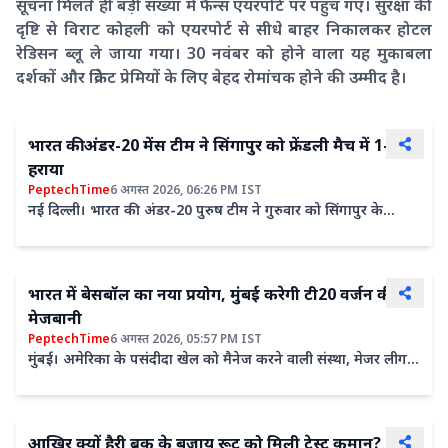
सूचना मिलते ही बड़ी संख्या में फैन्स एयरपोर्ट पर पहुंच गए। सुरक्षा की
दृष्टि से विराट कोहली को एयरपोर्ट से सीधे बाहर निकालकर होटल
रेडिसन ब्लू ले जाया गया। 30 नवंबर को होने वाला यह मुकाबला
दर्शकों और क्रिकेट प्रेमियों के लिए बेहद रोमांचक होने की उम्मीद है।
भारत की अंडर-20 मेंस टीम ने सिंगापुर को फ्रेंडली मैच में 1-0 से
हराया
PeptechTime
6 अगस्त 2026, 06:26 PM IST
नई दिल्ली। भारत की अंडर-20 पुरुष टीम ने गुरुवार को सिंगापुर के
खिलाफ फ्रेंडली मैच में 1-0 से जीत हासिल की। बेंगलुरु के...
भारत में बेसबॉल का नया प्रयोग, मुंबई करेगी टी20 वर्जन की
मेजबानी
PeptechTime
6 अगस्त 2026, 05:57 PM IST
मुंबई। अमेरिका के पसंदीदा खेल को मैनेज करने वाली संस्था, मेजर लीग
बेसबॉल (एमएलबी) ने खेल के नए और तेज प्रारूप को भारत...
आखिर क्यों हैरी ब्रूक के बजाय रूट को मिली टेस्ट कमान?