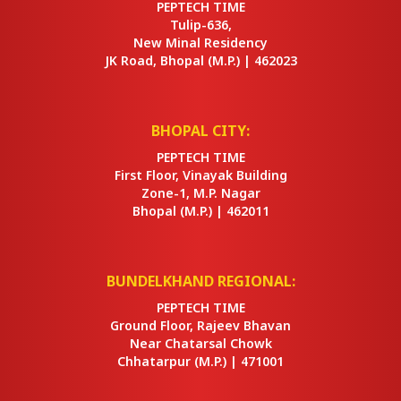
PEPTECH TIME
Tulip-636,
New Minal Residency
JK Road, Bhopal
(M.P.) |
462023
BHOPAL CITY:
PEPTECH TIME
First Floor, Vinayak Building
Zone-1, M.P. Nagar
Bhopal
(M.P.) |
462011
BUNDELKHAND REGIONAL:
PEPTECH TIME
Ground Floor, Rajeev Bhavan
Near Chatarsal Chowk
Chhatarpur
(M.P.) |
471001