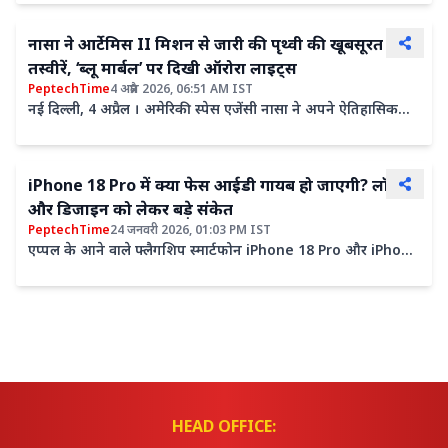
या फिर घर की।घर पर टीवी,
नासा ने आर्टेमिस II मिशन से जारी की पृथ्वी की खूबसूरत
तस्वीरें, ‘ब्लू मार्बल’ पर दिखी ऑरोरा लाइट्स
PeptechTime
4 अप्रैल 2026, 06:51 AM IST
नई दिल्ली, 4 अप्रैल । अमेरिकी स्पेस एजेंसी नासा ने अपने ऐतिहासिक
आर्टेमिस II मून मिशन के दौरान अंतरिक्ष यात्रियों द्वारा ली गई पृथ्वी की
पहली शानदार तस्वीरें जा
iPhone 18 Pro में क्या फेस आईडी गायब हो जाएगी? लॉन्च
और डिजाइन को लेकर बड़े संकेत
PeptechTime
24 जनवरी 2026, 01:03 PM IST
एप्पल के आने वाले फ्लैगशिप स्मार्टफोन iPhone 18 Pro और iPhone
18 Pro Max को लेकर चर्चाएं तेज हो गई हैं। भले ही iPhone 17
HEAD OFFICE: