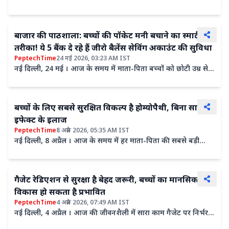
में तापमान 45 डिग्री सेल्सियस के पार पहुंच गया...
बाजार की पाठशाला: बच्चों की पॉकेट मनी बचाने का स्मार्ट
तरीका! ये 5 बैंक दे रहे हैं जीरो बैलेंस सेविंग अकाउंट की सुविधा
PeptechTime
24 मई 2026, 03:23 AM IST
नई दिल्ली, 24 मई । आज के समय में माता-पिता बच्चों को छोटी उम्र से
ही पैसों की अहमियत और बचत की आदत सिखाना चाहते हैं।...
बच्चों के लिए सबसे सुरक्षित विकल्प है होम्योपैथी, बिना साइड
इफेक्ट के इलाज
PeptechTime
8 अप्रैल 2026, 05:35 AM IST
नई दिल्ली, 8 अप्रैल । आज के समय में हर माता-पिता की सबसे बड़ी
चिंता होती है अपने बच्चे की सेहत। जरा-सी खांसी, बुखार या पेट दर्द होते
ही हम तुरंत इलाज की ओर भागत
गैजेट रेडिएशन से सुरक्षा है बेहद जरूरी, बच्चों का मानसिक
विकास हो सकता है प्रभावित
PeptechTime
4 अप्रैल 2026, 07:49 AM IST
नई दिल्ली, 4 अप्रैल । आज की जीवनशैली में सारा काम गैजेट पर निर्भर
हो गया है। हर वक्त हमेशा गैजेट से घिरे रहते हैं, बात चाहे ऑफिस की हो