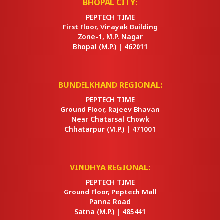
BHOPAL CITY:
PEPTECH TIME
First Floor, Vinayak Building
Zone-1, M.P. Nagar
Bhopal
(M.P.) |
462011
BUNDELKHAND REGIONAL:
PEPTECH TIME
Ground Floor, Rajeev Bhavan
Near Chatarsal Chowk
Chhatarpur
(M.P.) |
471001
VINDHYA REGIONAL:
PEPTECH TIME
Ground Floor, Peptech Mall
Panna Road
Satna
(M.P.) |
485441