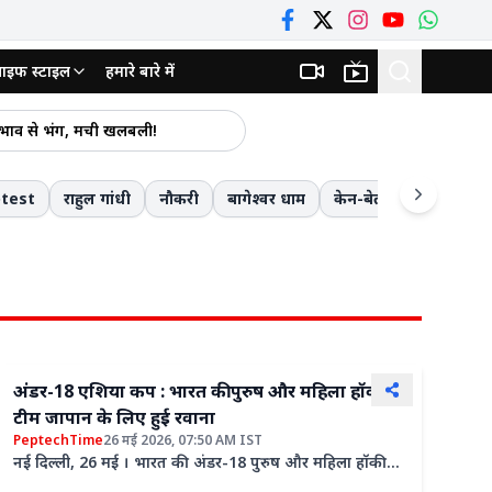
ाइफ स्टाइल
हमारे बारे में
ा मिलेगा: इकोनॉमिस्ट्स
 प्रभाव से भंग, मची खलबली!
UP विधानसभा का मानसून सत्र अनिश्चितकाल के लिए स्थगित! सीएम योगी का सपा पर तीखा हमला- विपक्ष का चेहरा लोकतंत्र और विकास विरोधी
ाव की चेतावनी
otest
राहुल गांधी
नौकरी
बागेश्वर धाम
केन-बेतवा लिंक परियोजन
 रुपये का संदिग्ध माल सीज
दतिया उपचुनाव के बाद पूर्व गृहमंत्री डॉ. नरोत्तम मिश्रा का बड़ा बयान: बोले- आशुतोष तिवारी मेरे अनुज, हमारे बीच 25 वर्षों का पारिवारिक रिश्ता
कार, एक की हालत गंभीर
न: ईरानी सांसद
स्त तक करें आवेदन
ियो
अंडर-18 एशिया कप : भारत की पुरुष और महिला हॉकी
द
टीम जापान के लिए हुई रवाना
PeptechTime
26 मई 2026, 07:50 AM IST
नई दिल्ली, 26 मई । भारत की अंडर-18 पुरुष और महिला हॉकी
टीमें 29 मई से 6 जून तक होने वाले अंडर-18 एशिया कप 2026