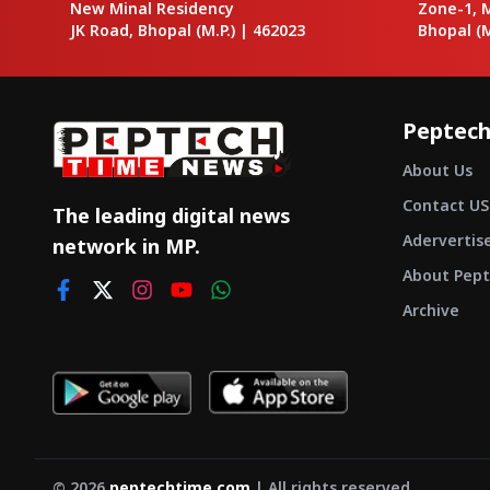
New Minal Residency
Zone-1, 
JK Road, Bhopal
(M.P.) |
462023
Bhopal
(M
Peptech
About Us
Contact US
The leading digital news
Adervertis
network in MP.
About Pept
Archive
©
2026
peptechtime.com
| All rights reserved.