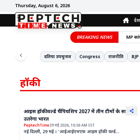
Thursday, August 6, 2026
देश
आरबीआई 
BREAKING NEWS
MP कांग
छात्रसं
दतिया उपचुनाव
Congress
राजनीति
BJP
मसाला फ
न्यूजील
हॉकी
ट्रंप क
भारतीय 
बिग-बॉस
मल्लिक
आइस हॉकी वर्ल्ड चैंपियशिप 2027 में तीन टीमों के साथ
MPPSC 
उतरेगा भारत
PeptechTime
29 मई 2026, 10:36 AM IST
नई दिल्ली, 29 मई । 'आईआईएचएफ आइस हॉकी वर्ल्ड
चैंपियनशिप 2027' में भारत की पुरुष, महिला और पुरुष अंडर-20