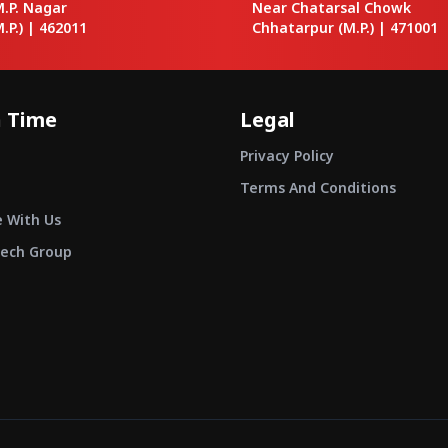
M.P. Nagar
Near Chatarsal Chowk
.P.) |
462011
Chhatarpur
(M.P.) |
471001
 Time
Legal
Privacy Policy
Terms And Conditions
e With Us
ech Group