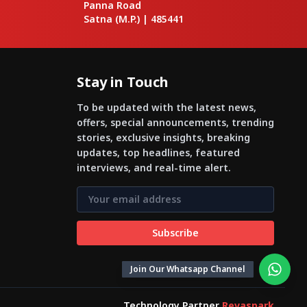
Panna Road
Satna
(M.P.) |
485441
Stay in Touch
To be updated with the latest news,
offers, special announcements, trending
stories, exclusive insights, breaking
updates, top headlines, featured
interviews, and real-time alert.
Subscribe
Join Our Whatsapp Channel
Technology Partner
Revaspark