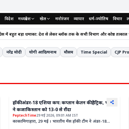
विदेश
मध्यप्रदेश
खेल
मनोरंजन
व्यापार
धर्म-ज्योतिष
विचार
ल
द्वारा रेपो रेट को स्थिर रखने से कारोबार भरोसा मजबूत होगा और निवेश को बढ़ाव
्रेस में बहुत बड़ा धमाका: प्रदेश से लेकर ब्लॉक तक के सभी विभाग और प्रकोष्ठ तत्काल
घ चुनाव प्रत्यक्ष प्रणाली से कराने की मांग, NSUI ने दी सीएम हाउस और विधानसभा घेर
नरेंद्र मोदी
योगी आदित्यनाथ
मौसम
Time Special
CJP Pr
ैक्ट्री में खौफनाक खेल! बिना हल्दी के ही तैयार हो रहा था हल्दी पाउडर, 5.86 लाख
ैंड: सनकी ने महिला को घायल करने के बाद साइकिल सवार स्कूली बच्चों पर चढ़ाई 
े दावे 'विरोधाभासी' और 'भरोसे लायक नहीं', 106 बार हमारी हार का कर चुके हैं ऐला
सेना में अविवाहित महिला इंजीनियरों के लिए निकली भर्ती, 30 पदों के लिए 6 अग
 जैसे रियलिटी शोज का हिस्सा बनना पसंद करूंगी : गुलफाम खान
ा शेरावत के साथ नजर आए तेज प्रताप यादव, सोशल मीडिया पर शेयर किया खास वीड
हॉकी अंडर-18 एशिया कप: कप्तान केतन की हैट्रिक, भारत
2024: गृह विभाग ने जारी किया आदेश, 16 नए अधिकारियों को मिला DSP का प
ने कजाकिस्तान को 13-0 से रौंदा
PeptechTime
29 मई 2026, 09:01 AM IST
काकामिगाहारा, 29 मई । भारतीय मेंस हॉकी टीम ने अंडर-18
एशिया कप का आगाज धमाकेदार जीत के साथ किया है। कप्तान