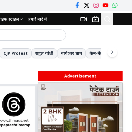
ाइफ स्टाइल
हमारे बारे में
ाजनक
हर डाला और फिर घोंटा गला
CJP Protest
राहुल गांधी
बागेश्वर धाम
केन-बेतवा लिंक परियोजन
्जा मॉडल की दी प्रस्तुति
मौत की छलांग लगाकर स्कूल जाने को मजबूर नौनिहाल! 8वीं के बाद की पढ़ाई बनी आफ़त; 13 किमी लंबे रास्ते से बचने के लिए जोखिम में डाल रहे जिंदगी
 लौटी बुलडोजर टीम
Advertisement