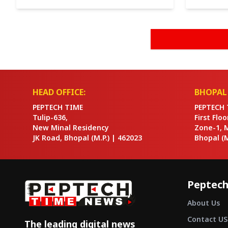
शुक्रवार को ताबड़तोड़ फायरिंग की। इस घटना में कम
प्रवासियों को 
से कम एक शिक्षक की मौत...
दावा है कि ल
HEAD OFFICE:
BHOPAL 
PEPTECH TIME
PEPTECH 
Tulip-636,
First Flo
New Minal Residency
Zone-1, 
JK Road, Bhopal
(M.P.) |
462023
Bhopal
(M
Peptech
About Us
Contact US
The leading digital news