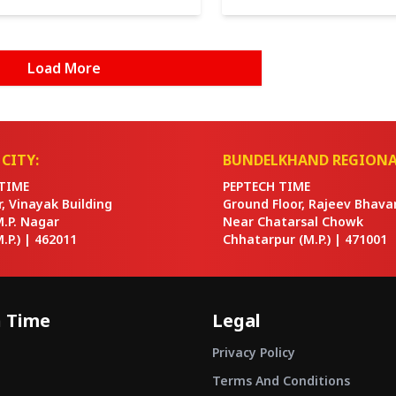
निर्वासित किया गया है। ट्रंप प्रशासन का
शीनबाम ने कहा कि उनकी सरकार अ
गातार 15...
मिचोआकन राज्य में सुरक्षा...
Load More
CITY:
BUNDELKHAND REGIONA
TIME
PEPTECH TIME
or, Vinayak Building
Ground Floor, Rajeev Bhava
M.P. Nagar
Near Chatarsal Chowk
.P.) |
462011
Chhatarpur
(M.P.) |
471001
 Time
Legal
Privacy Policy
Terms And Conditions