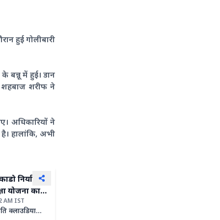
 दौरान हुई गोलीबारी
बन्नू में हुई। डान
री शहबाज शरीफ ने
गए। अधिकारियों ने
है। हालांकि, अभी
काडो निर्यात
क्षा योजना का
52 AM IST
रपति क्लाउडिया