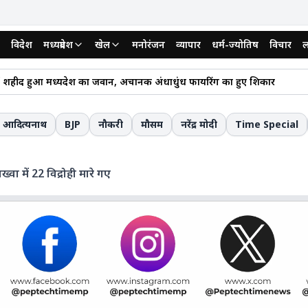
विदेश
मध्यप्रदेश
खेल
मनोरंजन
व्यापार
धर्म-ज्योतिष
विचार
ल
रदेश में सूखे का संकट: अब तक औसत से 18% कम बारिश; 49 जिलों में हालात चिंत
 शहीद हुआ मध्यप्रदेश का जवान, अचानक अंधाधुंध फायरिंग का हुए शिकार
ेश कांग्रेस का बड़ा दांव, अवधेश नायक बने मध्य प्रदेश कांग्रेस के प्रदेश महासचिव
ा देने वाला हत्याकांड: कार लोन की EMI से बचने के लिए शराब पिलाई, मुंह में ज
ी आदित्यनाथ
BJP
नौकरी
मौसम
नरेंद्र मोदी
Time Special
ी में 7वें अंतर्राष्ट्रीय ऊर्जा सम्मेलन में शामिल हुए CM डॉ. मोहन यादव; मध्य प्रदेश के ऊर
िक चूक से रुकी अतिक्रमण कार्रवाई, आदेश में गलत आराजी नंबर दर्ज होने पर बैरंग
ख्वा में 22 विद्रोही मारे गए