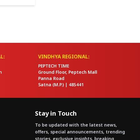
पराध से प्रभावित
L:
VINDHYA REGIONAL:
PEPTECH TIME
n
Ground Floor, Peptech Mall
Panna Road
Satna
(M.P.) |
485441
Stay in Touch
To be updated with the latest news,
offers, special announcements, trending
stories, exclusive insights, breaking