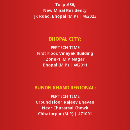
Tulip-636,
New Minal Residency
JK Road, Bhopal
(M.P.) |
462023
BHOPAL CITY:
PEPTECH TIME
First Floor, Vinayak Building
Zone-1, M.P. Nagar
Bhopal
(M.P.) |
462011
BUNDELKHAND REGIONAL:
PEPTECH TIME
Ground Floor, Rajeev Bhavan
Near Chatarsal Chowk
Chhatarpur
(M.P.) |
471001