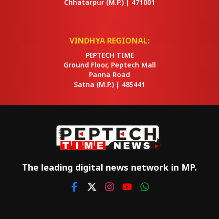
Chhatarpur
(M.P.) |
471001
VINDHYA REGIONAL:
PEPTECH TIME
Ground Floor, Peptech Mall
Panna Road
Satna
(M.P.) |
485441
The leading digital news network in MP.