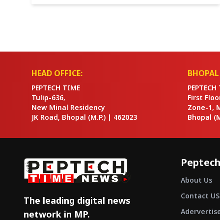
के...
HEAD OFFICE:
BHOPAL 
PEPTECH TIME
PEPTECH 
Tulip-636,
First Flo
New Minal Residency
Zone-1, 
JK Road, Bhopal
(M.P.) |
462023
Bhopal
(M
Peptech
About Us
Contact US
The leading digital news
Adervertis
network in MP.