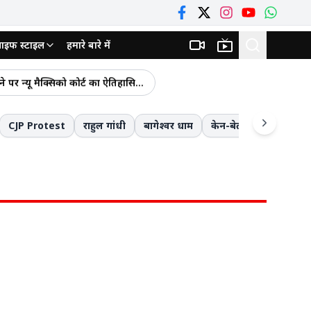
ाइफ स्टाइल
हमारे बारे में
े सरकार से मांगी अग्रिम राहत
Meta को अमेरिका में लगा 5,000 करोड़ रुपये का झटका! बच्चों की मानसिक सेहत बिगाड़ने पर न्यू मैक्सिको कोर्ट का ऐतिहासिक फैसला
पर आए BJP विधायक ज्ञान तिवारी
CJP Protest
राहुल गांधी
बागेश्वर धाम
केन-बेतवा लिंक परियोजन
ियों की जान बाल-बाल बची
 शामिल
ुलकर
ा केस दर्ज
 आवेदन होगा निरस्त?
थाईलैंड के स्कूल में 9वीं के छात्र ने मचाया कत्लेआम: घर पर दादा-दादी की हत्या की, फिर स्कूल में 3 शिक्षकों और 3 छात्रों समेत 6 को मारा