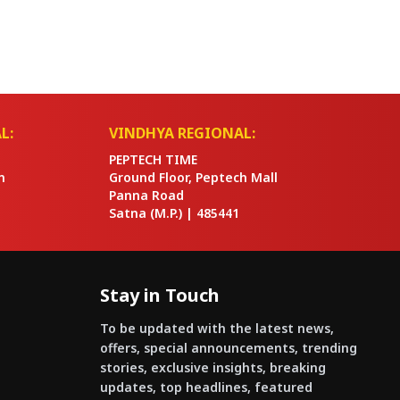
L:
VINDHYA REGIONAL:
PEPTECH TIME
n
Ground Floor, Peptech Mall
Panna Road
Satna
(M.P.) |
485441
Stay in Touch
To be updated with the latest news,
offers, special announcements, trending
stories, exclusive insights, breaking
updates, top headlines, featured