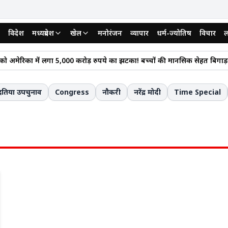
विदेश
मध्यप्रदेश
खेल
मनोरंजन
व्यापार
धर्म-ज्योतिष
विचार
ल
48 जिलों में सूखे जैसे हालात, कीटों के हमले से फसलें बर्बादी की ओर, जीतू पटवारी न
हचान से कई शादियां करने वाले दामाद-समधी की गिरफ्तारी के बाद फेसबुक लाइव 
ं भारी बारिश होने की संभावना, आईएमडी ने सात जिलों के लिए जारी किया रेड अलर्ट
दतिया उपचुनाव
Congress
नौकरी
नरेंद्र मोदी
Time Special
ंत्री ग्रामीण सड़क योजना की बड़ी लापरवाही: पलटते-पलटते बची यात्री बस, 30 यात्र
रीलंका टेस्ट मुकाबलों में सर्वाधिक विकेट लेने वाले 5 गेंदबाज, लिस्ट में चार भारतीय
ाम श्रीलंका: टेस्ट में सर्वाधिक रन बनाने वाले टॉप-5 बल्लेबाज, शीर्ष पर सचिन तेंद
 से अवैध वसूली का मामला: मंडी के 3 कर्मचारी और 1 बाहरी व्यक्ति पर धोखाधड़ी क
 बाढ़ की स्थिति गंभीर, आपदा प्रबंधन प्राधिकरण ने जारी की चेतावनी
विद्यालय में प्रवेश की अनुमति पर टिकी निगाहें, क्या विभाग पारदर्शिता दिखाएगा या
्रशासन का दावा, 30 लाख से अधिक अवैध प्रवासियों को अमेरिका से निकाला गया
 चांदी में उछाल, करीब 1.1 प्रतिशत तक बढ़े दाम