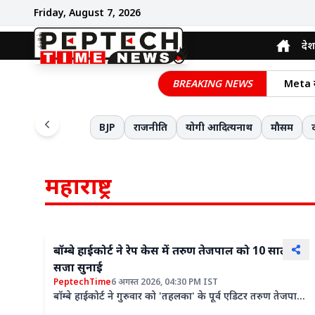
Friday, August 7, 2026
देश
मप्र के 
BREAKING NEWS
फर्जी प
केरल मे
BJP
राजनीति
योगी आदित्यनाथ
मौसम
प्रधानम
भारत-श्
भारत बन
महाराष्ट्र
किसानों
असम में
एकलव्य 
बॉम्बे हाईकोर्ट ने रेप केस में तरुण तेजपाल को 10 साल की
ट्रंप प
सजा सुनाई
सोने और
PeptechTime
6 अगस्त 2026, 04:30 PM IST
बॉम्बे हाईकोर्ट ने गुरुवार को 'तहलका' के पूर्व एडिटर तरुण तेजपाल
को 2013 में अपनी एक जूनियर सहयोगी के साथ यौन उत्पीड़न