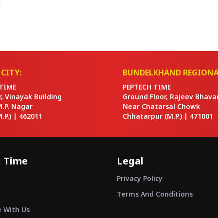
CITY:
BUNDELKHAND REGIONA
TIME
PEPTECH TIME
or, Vinayak Building
Ground Floor, Rajeev Bhava
M.P. Nagar
Near Chatarsal Chowk
.P.) |
462011
Chhatarpur
(M.P.) |
471001
 Time
Legal
Privacy Policy
Terms And Conditions
e With Us