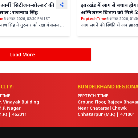
 आर्मी 'सिटीजन-सोल्जर' की
झारखंड में आग से बचाव होग
मिसाल : राजनाथ सिंह
अग्निशमन विभाग को मिले 5
me
6 अगस्त 2026, 02:30 PM IST
PeptechTime
6 अगस्त 2026, 01:
फायर टेंडर, सीएम ने दिखाई ह
ाजनाथ सिंह ने गुरुवार को रक्षा मंत्रालय की
आग लगने की स्थिति में अब झारख
हकार समिति की बैठक की अध्यक्षता
में दमकल को घटनास्थल तक पहुंच
 टेरिटोरियल...
लगेगा। मिस्ट टेक्नोलॉजी से...
Load More
CITY:
BUNDELKHAND REGIONA
TIME
PEPTECH TIME
or, Vinayak Building
Ground Floor, Rajeev Bhava
M.P. Nagar
Near Chatarsal Chowk
.P.) |
462011
Chhatarpur
(M.P.) |
471001