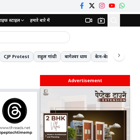
ाइफ स्टाइल
हमारे बारे में
ाजनक
हर डाला और फिर घोंटा गला
्जा मॉडल की दी प्रस्तुति
CJP Protest
राहुल गांधी
बागेश्वर धाम
केन-बेतवा लिंक परियोजन
मौत की छलांग लगाकर स्कूल जाने को मजबूर नौनिहाल! 8वीं के बाद की पढ़ाई बनी आफ़त; 13 किमी लंबे रास्ते से बचने के लिए जोखिम में डाल रहे जिंदगी
 लौटी बुलडोजर टीम
Advertisement