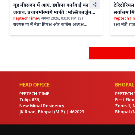
गृह मंत्री सदन में आएं, छात्रों पर कार्रवाई का दें
टेरिटोरियल
जवाब, प्रधानमंत्री मांगें माफी : मल्लिकार्जुन
सर्वोत्तम 
PeptechTime
6 अगस्त 2026, 03:30 PM IST
PeptechTi
खड़गे
राज्यसभा में नेता प्रतिपक्ष और कांग्रेस अध्यक्ष
रक्षा मंत्री र
मल्लिकार्जुन खड़गे ने गुरुवार को प्रेस कॉन्फ्रेंस कर जंतर
संसदीय सला
मंतर के पास छात्रों पर हुई...
की। बैठक में
HEAD OFFICE:
BHOPAL 
PEPTECH TIME
PEPTECH 
Tulip-636,
First Flo
New Minal Residency
Zone-1, 
JK Road, Bhopal
(M.P.) |
462023
Bhopal
(M