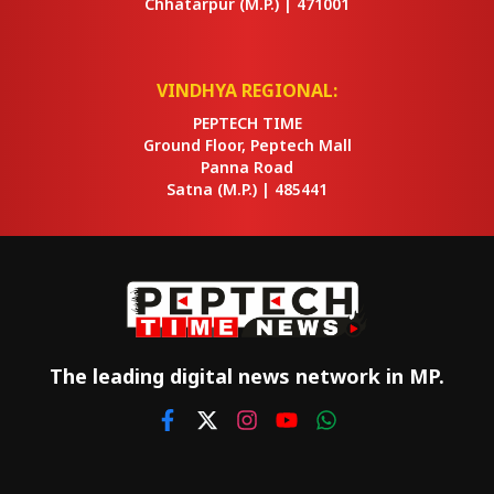
Chhatarpur
(M.P.) |
471001
VINDHYA REGIONAL:
PEPTECH TIME
Ground Floor, Peptech Mall
Panna Road
Satna
(M.P.) |
485441
The leading digital news network in MP.