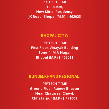
PEPTECH TIME
Tulip-636,
New Minal Residency
JK Road, Bhopal
(M.P.) |
462023
BHOPAL CITY:
PEPTECH TIME
First Floor, Vinayak Building
Zone-1, M.P. Nagar
Bhopal
(M.P.) |
462011
BUNDELKHAND REGIONAL:
PEPTECH TIME
Ground Floor, Rajeev Bhavan
Near Chatarsal Chowk
Chhatarpur
(M.P.) |
471001