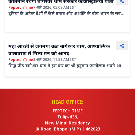
कीर्तिमान रचेगी बागेश्वर धाम सरकार की ऑस्ट्रेलिया यात्रा
PeptechTime
7 अप्रैल 2026, 05:09 AM IST
दुनिया के अनेक देशों में फैले तनाव और अशांति के बीच भारत के सबसे
लोकप्रिय युवा संत बागेश्वर धाम सरकार अपनी संस्कृति और...
महा आरती से जगमगा उठा बागेश्वर धाम, आध्यात्मिक
वातावरण से मिला मन को आनंद
PeptechTime
3 अप्रैल 2026, 11:53 AM IST
सिद्ध पीठ बागेश्वर धाम में इस बार का श्री हनुमान जन्मोत्सव अपने आप
में अनूठा था। बागेश्वर धाम पीठाधीश पं धीरेंद्र कृष्ण शास्त्री की...
HEAD OFFICE:
PEPTECH TIME
Tulip-636,
New Minal Residency
JK Road, Bhopal
(M.P.) |
462023