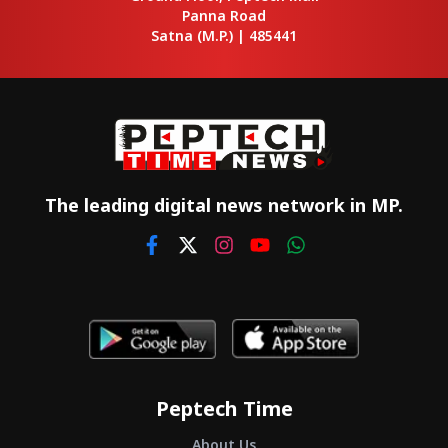
Panna Road
Satna
(M.P.) |
485441
The leading digital news network in MP.
Peptech Time
About Us