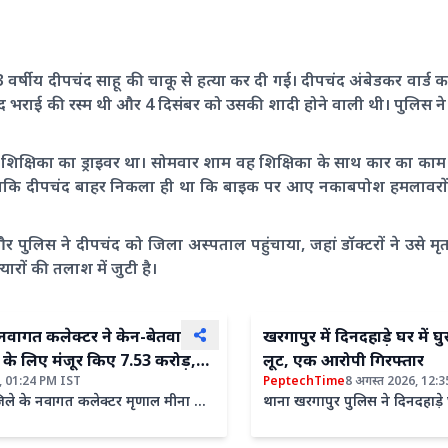
33 वर्षीय दीपचंद साहू की चाकू से हत्या कर दी गई। दीपचंद अंबेडकर वार्
ोद भराई की रस्म थी और 4 दिसंबर को उसकी शादी होने वाली थी। पुलिस 
क शिक्षिका का ड्राइवर था। सोमवार शाम वह शिक्षिका के साथ कार का क
ं, जबकि दीपचंद बाहर निकला ही था कि बाइक पर आए नकाबपोश हमलावरों 
पुलिस ने दीपचंद को जिला अस्पताल पहुंचाया, जहां डॉक्टरों ने उसे म
रों की तलाश में जुटी है।
 नवागत कलेक्टर ने केन-बेतवा और
खरगापुर में दिनदहाड़े घर में
्ट के लिए मंजूर किए 7.53 करोड़,
लूट, एक आरोपी गिरफ्तार
, 01:24 PM IST
PeptechTime
8 अगस्त 2026, 12:
 गांवों के 59 प्रभावितों के खाते
िले के नवागत कलेक्टर मृणाल मीना ने
थाना खरगापुर पुलिस ने दिनदहाड़े 
ोड़ों रुपये
 करते ही जिले की महत्वपूर्ण विकास
महिला से मारपीट कर आभूषण लूटने
े प्रभावित नागरिकों के हित में बड़ा
एक आरोपी को गिरफ्तार किया ...