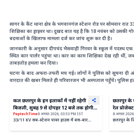
सागर के कैंट थाना क्षेत्र के भगवानगंज स्टेशन रोड पर सोमवार रात 
शिक्षिका का ड्राइवर था। दुखद बात यह है कि 18 नवंबर को उसकी ग
बदमाशों के खिलाफ मामला दर्ज कर जांच शुरू कर दी है।
जानकारी के अनुसार दीपचंद भैसवाही गिरवर के स्कूल में पदस्थ ए
स्थित कार पार्लर पहुंचा था। कार का काम शिक्षिका देख रही थी
ताबड़तोड़ हमला कर दिया।
घटना के बाद अफरा-तफरी मच गई। लोगों ने पुलिस को सूचना दी और 
वारदात की खबर मिलते ही परिवारजन भी अस्पताल पहुँचे। पुलिस हत्या
कल छतरपुर के इन इलाकों में नहीं रहेगी
छतरपुर के
बिजली, सुबह 9 से दोपहर 12 बजे तक होगी
रेल प्रोजेक
PeptechTime
8 अगस्त 2026, 03:53 PM IST
8 अगस्त 2026
कटौती
जानिए किन 5
33/11 KV सब-स्टेशन पावर हाउस में बस-बार
छतरपुर के ज
में आएंगे कर
नवीनीकरण का कार्य प्रस्तावित होने के कारण दिनांक
पदभार ग्रहण
09 अगस्त 2026 (रविवार) को
परियोजनाओं स