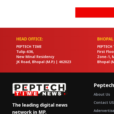
HEAD OFFICE:
BHOPAL 
PEPTECH TIME
PEPTECH 
Tulip-636,
First Flo
New Minal Residency
Zone-1, 
JK Road, Bhopal
(M.P.) |
462023
Bhopal
(M
Peptech
About Us
Contact US
The leading digital news
Adervertis
network in MP.