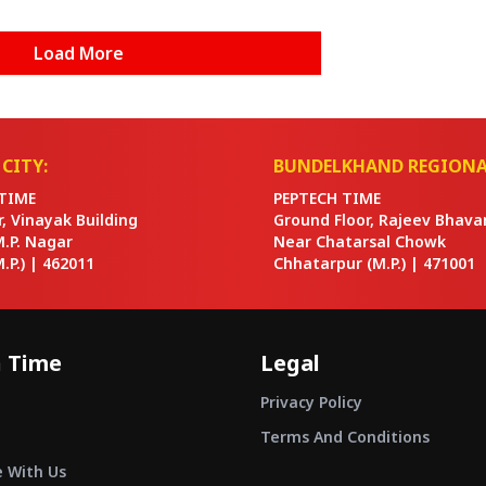
Load More
CITY:
BUNDELKHAND REGIONA
TIME
PEPTECH TIME
or, Vinayak Building
Ground Floor, Rajeev Bhava
M.P. Nagar
Near Chatarsal Chowk
.P.) |
462011
Chhatarpur
(M.P.) |
471001
 Time
Legal
Privacy Policy
Terms And Conditions
e With Us