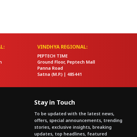
L:
VINDHYA REGIONAL:
PEPTECH TIME
n
Ground Floor, Peptech Mall
Panna Road
Satna
(M.P.) |
485441
Stay in Touch
To be updated with the latest news,
offers, special announcements, trending
stories, exclusive insights, breaking
updates, top headlines, featured