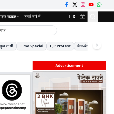
ाइफ स्टाइल
हमारे बारे में
े खड़े कर देगी आपबीती
सौगात
र की प्राथमिकता
ाहुल गांधी
Time Special
CJP Protest
केन-बेतवा लिंक परियोजन
PM मोदी अचानक बोले- मैं बाबा बागेश्वर तो नहीं...! तकनीक, नवाचार और 'मन की बात' जानने के संदर्भ में बागेश्वर महाराज का किया जिक्र
 पुलिस का एक्शन
Advertisement
छतरपुर: ईशानगर के प्राचार्य निलंबित, बालिका टॉयलेट का इस्तेमाल, महिलाकर्मियों को प्रताड़ित करने और स्वेच्छाचारिता के गंभीर आरोप