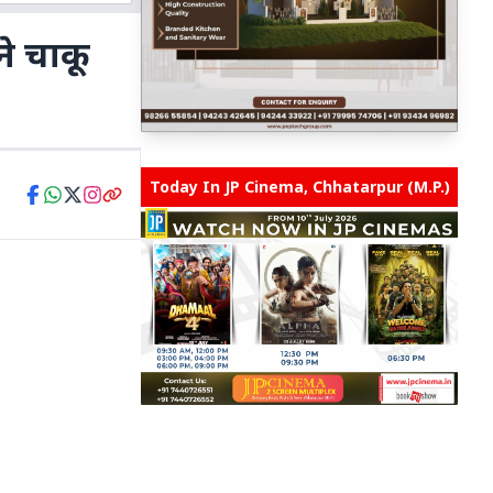
ने चाकू
Today In JP Cinema, Chhatarpur (M.P.)