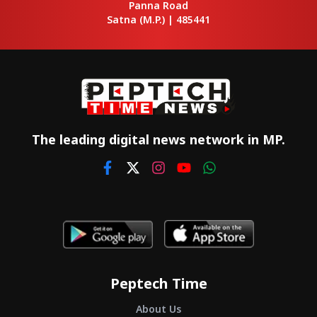
Panna Road
Satna
(M.P.) |
485441
The leading digital news network in MP.
Peptech Time
About Us