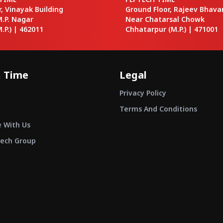
or, Vinayak Building
Ground Floor, Rajeev Bhava
M.P. Nagar
Near Chatarsal Chowk
.P.) |
462011
Chhatarpur
(M.P.) |
471001
 Time
Legal
Privacy Policy
Terms And Conditions
e With Us
ech Group