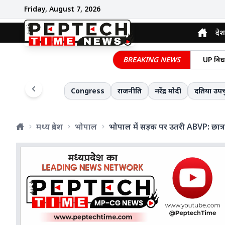
Friday, August 7, 2026
देश
आरबीआई 
MP कांग
BREAKING NEWS
छात्रसं
मसाला फ
Congress
राजनीति
नरेंद्र मोदी
दतिया उपच
न्यूजील
ट्रंप क
मध्य प्रदेश
भोपाल
भोपाल में सड़क पर उतरी ABVP: छात्रा
भारतीय 
बिग-बॉस
मल्लिक
MPPSC 