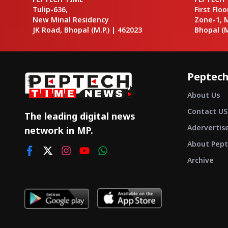
Tulip-636,
First Flo
New Minal Residency
Zone-1, 
JK Road, Bhopal
(M.P.) |
462023
Bhopal
(M
Peptech
About Us
Contact US
The leading digital news
Adervertis
network in MP.
About Pept
Archive