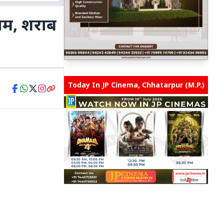
ाम, शराब
Today In JP Cinema, Chhatarpur (M.P.)