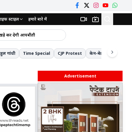
ाइफ स्टाइल
हमारे बारे में
े खड़े कर देगी आपबीती
सौगात
ाहुल गांधी
Time Special
CJP Protest
केन-बेतवा लिंक परियोजन
र की प्राथमिकता
PM मोदी अचानक बोले- मैं बाबा बागेश्वर तो नहीं...! तकनीक, नवाचार और 'मन की बात' जानने के संदर्भ में बागेश्वर महाराज का किया जिक्र
 पुलिस का एक्शन
Advertisement
छतरपुर: ईशानगर के प्राचार्य निलंबित, बालिका टॉयलेट का इस्तेमाल, महिलाकर्मियों को प्रताड़ित करने और स्वेच्छाचारिता के गंभीर आरोप