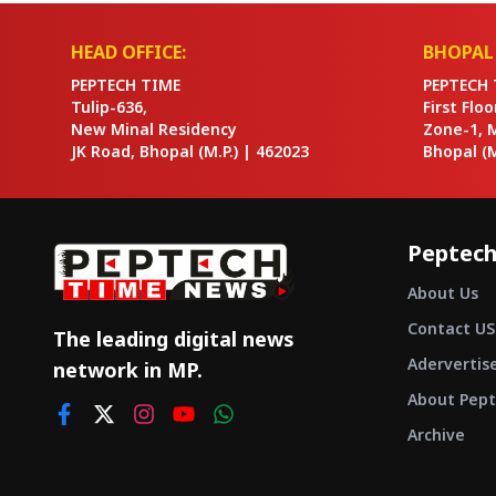
HEAD OFFICE:
BHOPAL 
PEPTECH TIME
PEPTECH 
Tulip-636,
First Flo
New Minal Residency
Zone-1, 
JK Road, Bhopal
(M.P.) |
462023
Bhopal
(M
Peptech
About Us
Contact US
The leading digital news
Adervertis
network in MP.
About Pept
Archive