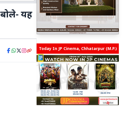
 बोले- यह
Today In JP Cinema, Chhatarpur (M.P.)