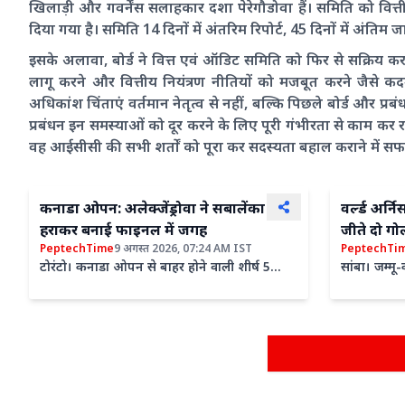
खिलाड़ी और गवर्नेंस सलाहकार दशा पेरेगौडोवा हैं। समिति को वित्त
दिया गया है। समिति 14 दिनों में अंतरिम रिपोर्ट, 45 दिनों में अंतिम
इसके अलावा, बोर्ड ने वित्त एवं ऑडिट समिति को फिर से सक्रिय करन
लागू करने और वित्तीय नियंत्रण नीतियों को मजबूत करने जैसे कद
अधिकांश चिंताएं वर्तमान नेतृत्व से नहीं, बल्कि पिछले बोर्ड और प्र
प्रबंधन इन समस्याओं को दूर करने के लिए पूरी गंभीरता से काम कर र
वह आईसीसी की सभी शर्तों को पूरा कर सदस्यता बहाल कराने में सफ
कनाडा ओपन: अलेक्जेंड्रोवा ने सबालेंका को
वर्ल्ड अर्न
हराकर बनाई फाइनल में जगह
जीते दो गो
PeptechTime
9 अगस्त 2026, 07:24 AM IST
PeptechTi
पिता और क
टोरंटो। कनाडा ओपन से बाहर होने वाली शीर्ष 5
सांबा। जम्मू
खिलाड़ियों में बेलारूस की टेनिस प्लेयर आर्यना
वर्ल्ड एस्क्
सबालेंका का नाम भी जुड़ गया...
द्वारा आयोजि