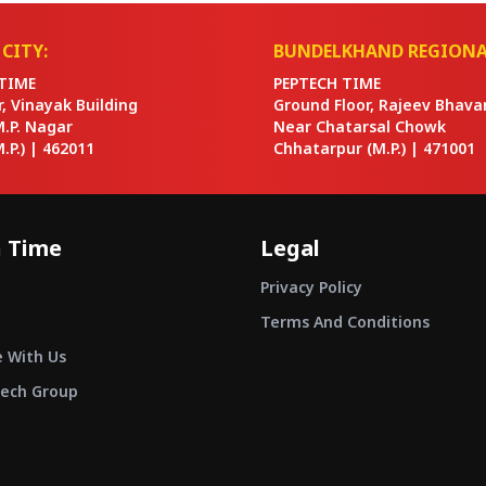
CITY:
BUNDELKHAND REGIONA
TIME
PEPTECH TIME
or, Vinayak Building
Ground Floor, Rajeev Bhava
M.P. Nagar
Near Chatarsal Chowk
.P.) |
462011
Chhatarpur
(M.P.) |
471001
 Time
Legal
Privacy Policy
Terms And Conditions
e With Us
ech Group