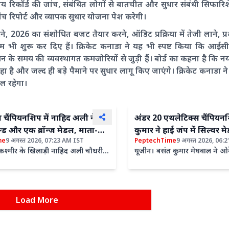
ीय रिकॉर्ड की जांच, संबंधित लोगों से बातचीत और सुधार संबंधी सिफारिश
 जांच रिपोर्ट और व्यापक सुधार योजना पेश करेगी।
े, 2026 का संशोधित बजट तैयार करने, ऑडिट प्रक्रिया में तेजी लाने, प्
म भी शुरू कर दिए हैं। क्रिकेट कनाडा ने यह भी स्पष्ट किया कि आईसी
बंधन के समय की व्यवस्थागत कमजोरियों से जुड़ी हैं। बोर्ड का कहना है कि न
हा है और जल्द ही बड़े पैमाने पर सुधार लागू किए जाएंगे। क्रिकेट कनाडा
ल रहेगा।
िस चैंपियनशिप में नाहिद अली ने
अंडर 20 एथलेटिक्स चैंपियन
ल्ड और एक ब्रॉन्ज मेडल, माता-
कुमार ने हाई जंप में सिल्वर
me
9 अगस्त 2026, 07:23 AM IST
PeptechTime
9 अगस्त 2026, 06:
ोच को दिया सफलता का श्रेय
इतिहास, शाहनवाज को ब्रॉन्ज
-कश्मीर के खिलाड़ी नाहिद अली चौधरी ने
यूजीन। बसंत कुमार मेघवाल ने ओरे
रीमा काली आर्निस फेडरेशन (डब्ल्यूईकेएएफ)
हो रही अंडर 20 एथलेटिक्स चैंपियन
त...
हाई जंप में सिल्वर...
Load More