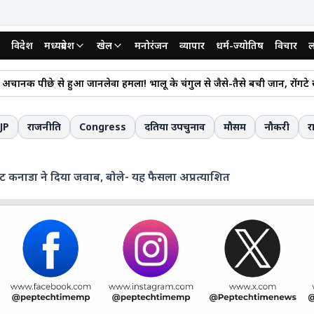
विदेश
मध्यप्रदेश
खेल
मनोरंजन
व्यापार
धर्म-ज्योतिष
विचार
ल
देश सरकार ने वन विभाग के अधिकारियों के लिए गोली चलाने पर लिया यह बड़ा फैसला
ं अचानक पीछे से हुआ जानलेवा हमला! भालू के चंगुल से जैसे-तैसे बची जान, रोंगट
सूर्यकांत ने इंदौर में सीएम डॉ. मोहन यादव की मौजूदगी में इंदौर को दी बहुत बड़ी 
 जेल में सांस्कृतिक कार्यक्रम का आयोजन; संगीत की धुन पर जमकर थिरके बंदी
JP
राजनीति
Congress
दतिया उपचुनाव
मौसम
नौकरी
र
 सीएम योगी ने कांवड़ियों पर बरसाए पुष्प, बोले-यात्रियों की सुरक्षा और सम्मान सरका
य मंत्री सिंधिया के नाम से जुड़े 23 लाख की ठगी से परेशान युवक के सुसाइड मामले में
ेट कनाडा ने दिया जवाब, बोले- यह फैसला अप्रत्याशित
सो रहे बुजुर्ग की संदिग्ध परिस्थितियों में मौत, पीएम रिपोर्ट का इंतजार