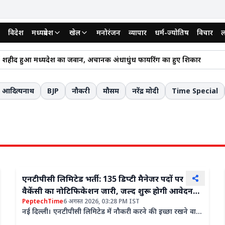
विदेश
मध्यप्रदेश
खेल
मनोरंजन
व्यापार
धर्म-ज्योतिष
विचार
ल
रदेश में सूखे का संकट: अब तक औसत से 18% कम बारिश; 49 जिलों में हालात चिंत
 शहीद हुआ मध्यप्रदेश का जवान, अचानक अंधाधुंध फायरिंग का हुए शिकार
ेश कांग्रेस का बड़ा दांव, अवधेश नायक बने मध्य प्रदेश कांग्रेस के प्रदेश महासचिव
ा देने वाला हत्याकांड: कार लोन की EMI से बचने के लिए शराब पिलाई, मुंह में ज
ी आदित्यनाथ
BJP
नौकरी
मौसम
नरेंद्र मोदी
Time Special
ी में 7वें अंतर्राष्ट्रीय ऊर्जा सम्मेलन में शामिल हुए CM डॉ. मोहन यादव; मध्य प्रदेश के ऊर
िक चूक से रुकी अतिक्रमण कार्रवाई, आदेश में गलत आराजी नंबर दर्ज होने पर बैरंग
एनटीपीसी लिमिटेड भर्ती: 135 डिप्टी मैनेजर पदों पर
वैकेंसी का नोटिफिकेशन जारी, जल्द शुरू होगी आवेदन
PeptechTime
6 अगस्त 2026, 03:28 PM IST
प्रक्रिया
नई दिल्ली। एनटीपीसी लिमिटेड में नौकरी करने की इच्छा रखने वाले
युवाओं के लिए एक बेहतरीन मौका सामने आया है। दरअसल,...