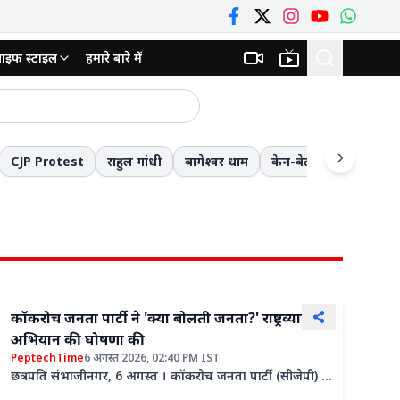
ाइफ स्टाइल
हमारे बारे में
ाजनक
हर डाला और फिर घोंटा गला
CJP Protest
राहुल गांधी
बागेश्वर धाम
केन-बेतवा लिंक परियोजन
्जा मॉडल की दी प्रस्तुति
मौत की छलांग लगाकर स्कूल जाने को मजबूर नौनिहाल! 8वीं के बाद की पढ़ाई बनी आफ़त; 13 किमी लंबे रास्ते से बचने के लिए जोखिम में डाल रहे जिंदगी
 लौटी बुलडोजर टीम
कॉकरोच जनता पार्टी ने 'क्या बोलती जनता?' राष्ट्रव्यापी
अभियान की घोषणा की
PeptechTime
6 अगस्त 2026, 02:40 PM IST
छत्रपति संभाजीनगर, 6 अगस्त । कॉकरोच जनता पार्टी (सीजेपी) के
संस्थापक अभिजीत दिपके ने गुरुवार को पार्टी की आगामी