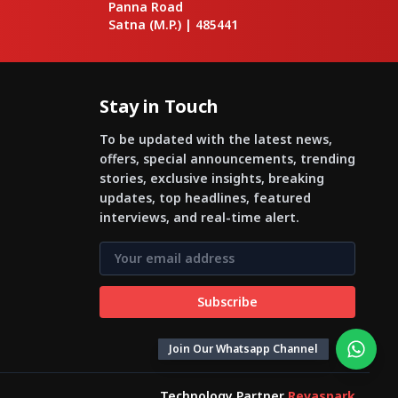
Panna Road
Satna
(M.P.) |
485441
Stay in Touch
To be updated with the latest news,
offers, special announcements, trending
stories, exclusive insights, breaking
updates, top headlines, featured
interviews, and real-time alert.
Subscribe
Join Our Whatsapp Channel
Technology Partner
Revaspark