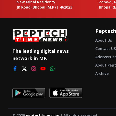
New Minal Residency
Zone-1, 
JK Road, Bhopal
(M.P.) |
462023
Bhopal
(M
Peptech
About Us
Contact US
The leading digital news
Adervertis
network in MP.
About Pept
Archive
©
2026
peptechtime.com
| All rights reserved.