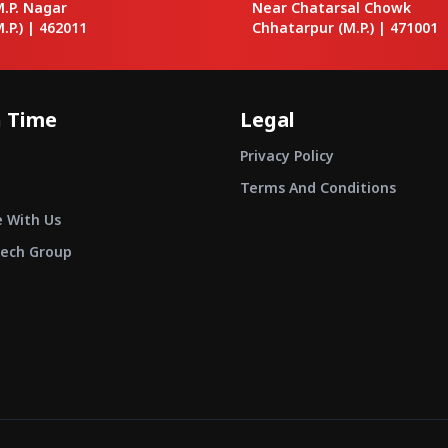
M.P. Nagar
Near Chatarsal Chowk
.P.) |
462011
Chhatarpur
(M.P.) |
471001
 Time
Legal
Privacy Policy
Terms And Conditions
e With Us
ech Group