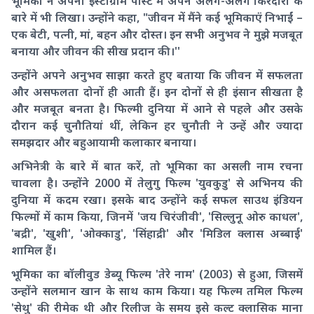
भूमिका ने अपनी इंस्टाग्राम पोस्ट में अपने अलग-अलग किरदारों के
बारे में भी लिखा। उन्होंने कहा, "जीवन में मैंने कई भूमिकाएंं निभाईं –
एक बेटी, पत्नी, मां, बहन और दोस्त। इन सभी अनुभव ने मुझे मजबूत
बनाया और जीवन की सीख प्रदान की।''
उन्होंने अपने अनुभव साझा करते हुए बताया कि जीवन में सफलता
और असफलता दोनों ही आती हैं। इन दोनों से ही इंसान सीखता है
और मजबूत बनता है। फिल्मी दुनिया में आने से पहले और उसके
दौरान कई चुनौतियां थीं, लेकिन हर चुनौती ने उन्हें और ज्यादा
समझदार और बहुआयामी कलाकार बनाया।
अभिनेत्री के बारे में बात करें, तो भूमिका का असली नाम रचना
चावला है। उन्होंने 2000 में तेलुगु फिल्म 'युवकुडु' से अभिनय की
दुनिया में कदम रखा। इसके बाद उन्होंने कई सफल साउथ इंडियन
फिल्मों में काम किया, जिनमें 'जय चिरंजीवी', 'सिल्लुनू ओरु काधल',
'बद्री', 'खुशी', 'ओक्काडु', 'सिंहाद्री' और 'मिडिल क्लास अब्बाई'
शामिल हैं।
भूमिका का बॉलीवुड डेब्यू फिल्म 'तेरे नाम' (2003) से हुआ, जिसमें
उन्होंने सलमान खान के साथ काम किया। यह फिल्म तमिल फिल्म
'सेथु' की रीमेक थी और रिलीज के समय इसे कल्ट क्लासिक माना