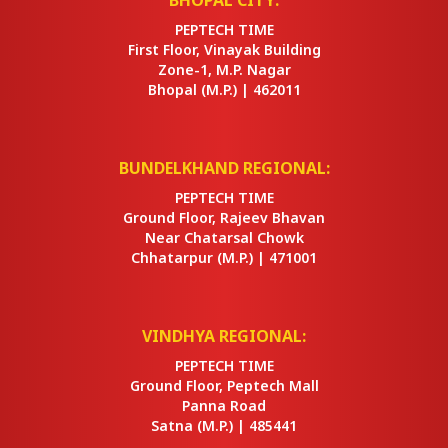
BHOPAL CITY:
PEPTECH TIME
First Floor, Vinayak Building
Zone-1, M.P. Nagar
Bhopal
(M.P.) |
462011
BUNDELKHAND REGIONAL:
PEPTECH TIME
Ground Floor, Rajeev Bhavan
Near Chatarsal Chowk
Chhatarpur
(M.P.) |
471001
VINDHYA REGIONAL:
PEPTECH TIME
Ground Floor, Peptech Mall
Panna Road
Satna
(M.P.) |
485441