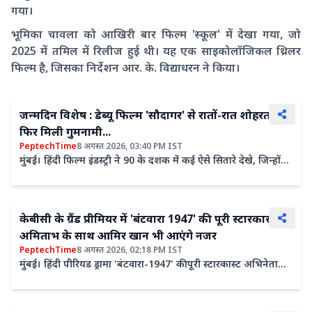
गया।
भूमिका चावला को आखिरी बार फिल्म 'स्कूल' में देखा गया, जो
2025 में तमिल में रिलीज हुई थी। यह एक साइकोलॉजिकल थ्रिलर
फिल्म है, जिसका निर्देशन आर. के. विद्याधरन ने किया।
जन्मदिन विशेष : डेब्यू फिल्म 'सौदागर' से रातों-रात शोहरत,
फिर मिली गुमनामी...
PeptechTime
8 अगस्त 2026, 03:40 PM IST
मुंबई। हिंदी फिल्म इंडस्ट्री ने 90 के दशक में कई ऐसे सितारे देखे, जिन्होंने
अपनी मासूमियत और बेहतरीन कलाकारी के दम पर...
केबीसी के ग्रैंड प्रीमियर में 'बंटवारा 1947' की पूरी स्टारकास्ट,
अमिताभ के साथ आमिर खान भी आएंगे नजर
PeptechTime
8 अगस्त 2026, 02:18 PM IST
मुंबई। हिंदी पीरियड ड्रामा 'बंटवारा-1947' की पूरी स्टारकास्ट अभिनेता
अमिताभ बच्चन के क्विज शो 'कौन बनेगा करोड़पति' के...