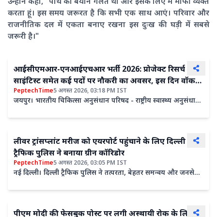
उन्होंने कहा, "पार्थ का बयान गलत था और इसके लिए मैं माफी व्यक्त
करता हूं। इस समय जरूरत है कि सभी एक साथ आएं। परिवार और
राजनीतिक दल में एकता बनाए रखना इस दुःख की घड़ी में सबसे
जरूरी है।"
आईसीएमआर-एनआईएचआर भर्ती 2026: प्रोजेक्ट रिसर्च
साइंटिस्ट समेत कई पदों पर नौकरी का अवसर, इस दिन वॉक-
PeptechTime
5 अगस्त 2026, 03:18 PM IST
इन इंटरव्यू
जयपुर। भारतीय चिकित्सा अनुसंधान परिषद - राष्ट्रीय स्वास्थ्य अनुसंधान
संस्थान (इंडियन काउंसिल ऑफ मेडिकल रिसर्च - नेशनल...
लीवर ट्रांसप्लांट मरीज को एयरपोर्ट पहुंचाने के लिए दिल्ली
ट्रैफिक पुलिस ने बनाया ग्रीन कॉरिडोर
PeptechTime
5 अगस्त 2026, 03:05 PM IST
नई दिल्ली। दिल्ली ट्रैफिक पुलिस ने तत्परता, बेहतर समन्वय और जनसेवा
की प्रतिबद्धता का परिचय देते हुए लीवर ट्रांसप्लांट...
पीएम मोदी की फेसबुक पोस्ट पर लगी अस्थायी रोक के लिए