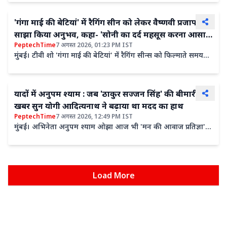
'गंगा माई की बेटियां' में रैगिंग सीन को लेकर वैष्णवी प्रजापति ने
साझा किया अनुभव, कहा- 'सोनी का दर्द महसूस करना आसान
PeptechTime
7 अगस्त 2026, 01:23 PM IST
नहीं था'
मुंबई। टीवी शो 'गंगा माई की बेटियां' में रैगिंग सीन्स को फिल्माते समय
अभिनेत्री वैष्णवी प्रजापति काफी इमोशनल हो गईं।...
यादों में अनुपम श्याम : जब 'ठाकुर सज्जन सिंह' की बीमारी की
खबर सुन योगी आदित्यनाथ ने बढ़ाया था मदद का हाथ
PeptechTime
7 अगस्त 2026, 12:49 PM IST
मुंबई। अभिनेता अनुपम श्याम ओझा आज भी 'मन की आवाज प्रतिज्ञा' में
निभाए गए किरदार 'ठाकुर सज्जन सिंह' को लेकर लोगों के बीच...
Load More