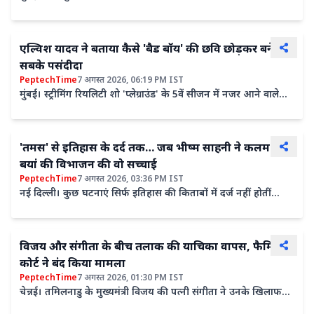
अपार्टमेंट' के बाहर सुरक्षा ड्यूटी पर तैनात एक...
एल्विश यादव ने बताया कैसे 'बैड बॉय' की छवि छोड़कर बने
सबके पसंदीदा
PeptechTime
7 अगस्त 2026, 06:19 PM IST
मुंबई। स्ट्रीमिंग रियलिटी शो 'प्लेग्राउंड' के 5वें सीजन में नजर आने वाले
एक्टर और कंटेंट क्रिएटर एल्विश यादव ने बताया...
'तमस' से इतिहास के दर्द तक… जब भीष्म साहनी ने कलम से
बयां की विभाजन की वो सच्चाई
PeptechTime
7 अगस्त 2026, 03:36 PM IST
नई दिल्ली। कुछ घटनाएं सिर्फ इतिहास की किताबों में दर्ज नहीं होतीं
बल्कि पीढ़ियों के दिलों पर अपनी छाप छोड़ जाती हैं।...
विजय और संगीता के बीच तलाक की याचिका वापस, फैमिली
कोर्ट ने बंद किया मामला
PeptechTime
7 अगस्त 2026, 01:30 PM IST
चेन्नई। तमिलनाडु के मुख्यमंत्री विजय की पत्नी संगीता ने उनके खिलाफ
दायर तलाक की याचिका वापस ले ली है। चेंगलपट्टू जिला...