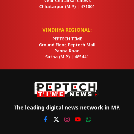
Near Chatarsal Chowk
Chhatarpur
(M.P.) |
471001
VINDHYA REGIONAL:
PEPTECH TIME
Ground Floor, Peptech Mall
Panna Road
Satna
(M.P.) |
485441
The leading digital news network in MP.