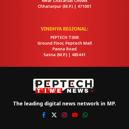
Near Chatarsal Chowk
Chhatarpur
(M.P.) |
471001
VINDHYA REGIONAL:
PEPTECH TIME
Ground Floor, Peptech Mall
Panna Road
Satna
(M.P.) |
485441
The leading digital news network in MP.