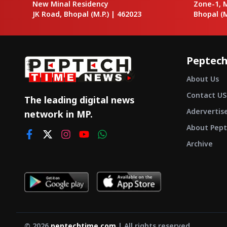
New Minal Residency
Zone-1, 
JK Road, Bhopal
(M.P.) |
462023
Bhopal
(M
Peptech
About Us
Contact US
The leading digital news
Adervertis
network in MP.
About Pept
Archive
©
2026
peptechtime.com
| All rights reserved.