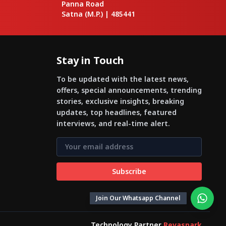
Panna Road
Satna
(M.P.) |
485441
Stay in Touch
To be updated with the latest news,
offers, special announcements, trending
stories, exclusive insights, breaking
updates, top headlines, featured
interviews, and real-time alert.
Subscribe
Join Our Whatsapp Channel
Technology Partner
Revaspark