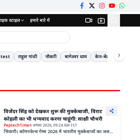
ाइफ स्टाइल
हमारे बारे में
ाजनक
हर डाला और फिर घोंटा गला
otest
राहुल गांधी
नौकरी
बागेश्वर धाम
केन-बेतवा लिंक परियोजन
्जा मॉडल की दी प्रस्तुति
मौत की छलांग लगाकर स्कूल जाने को मजबूर नौनिहाल! 8वीं के बाद की पढ़ाई बनी आफ़त; 13 किमी लंबे रास्ते से बचने के लिए जोखिम में डाल रहे जिंदगी
 लौटी बुलडोजर टीम
विजेंदर सिंह को देखकर शुरू की मुक्केबाजी, विराट
कोहली का भी धन्यवाद करना चाहूंगी: साक्षी चौधरी
PeptechTime
6 अगस्त 2026, 09:24 AM IST
भिवानी। कॉमनवेल्थ गेम्स 2026 में भारतीय मुक्केबाजों का जलवा
रहा। खासतौर पर महिला मुक्केबाजों ने बेहतरीन प्रदर्शन करते...