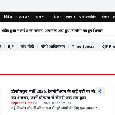
विदेश
मध्यप्रदेश
खेल
मनोरंजन
व्यापार
धर्म-ज्योतिष
विचार
ल
रदेश में सूखे का संकट: अब तक औसत से 18% कम बारिश; 49 जिलों में हालात चिंत
 शहीद हुआ मध्यप्रदेश का जवान, अचानक अंधाधुंध फायरिंग का हुए शिकार
ेश कांग्रेस का बड़ा दांव, अवधेश नायक बने मध्य प्रदेश कांग्रेस के प्रदेश महासचिव
ा देने वाला हत्याकांड: कार लोन की EMI से बचने के लिए शराब पिलाई, मुंह में ज
ि
BJP
नरेंद्र मोदी
योगी आदित्यनाथ
Time Special
CJP Pr
ी में 7वें अंतर्राष्ट्रीय ऊर्जा सम्मेलन में शामिल हुए CM डॉ. मोहन यादव; मध्य प्रदेश के ऊर
िक चूक से रुकी अतिक्रमण कार्रवाई, आदेश में गलत आराजी नंबर दर्ज होने पर बैरंग
डीजीक्यूए भर्ती 2026: टेक्नीशियन के कई पदों पर नौकरी
का अवसर, जानें योग्यता से सैलरी तक सब कुछ
PeptechTime
6 अगस्त 2026, 09:27 AM IST
नई दिल्ली। नौकरी की तलाश में जुटे लोगों के लिए एक शानदार
मौका सामने आया है। दरअसल, भारत सरकार के रक्षा मंत्रालय के...