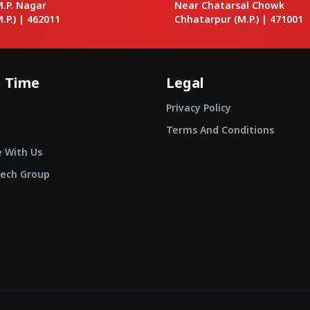
M.P. Nagar
Near Chatarsal Chowk
.P.) |
462011
Chhatarpur
(M.P.) |
471001
 Time
Legal
Privacy Policy
Terms And Conditions
e With Us
ech Group